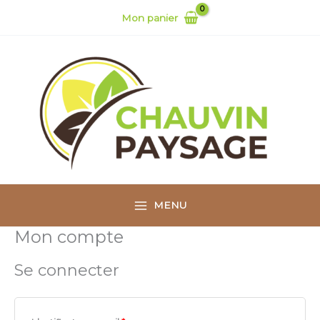
Aller
Obligatoire
Obligatoire
Mon panier
au
contenu
MENU
Mon compte
Se connecter