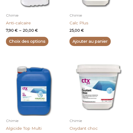
peuvent
être
choisies
Chimie
Chimie
sur
Anti-calcaire
Calc Plus
la
7,90
€
–
20,00
€
25,00
€
page
du
Choix des options
Ajouter au panier
produit
Chimie
Chimie
Algicide Top Multi
Oxydant choc