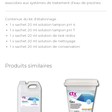
associées aux systèmes de traitement d’eau de piscines.
Contenue du kit d’étalonnage :
1 x sachet 20 ml solution tampon pH 4
1 x sachet 20 ml solution tampon pH 7
1 x sachet 20 ml solution de test rédox
1 x sachet 20 ml solution de nettoyage
1 x sachet 20 ml solution de conservation
Produits similaires
Plage
Ce
de
produit
prix :
a
7,90 €
à
plusieurs
20,00 €
variations.
Les
options