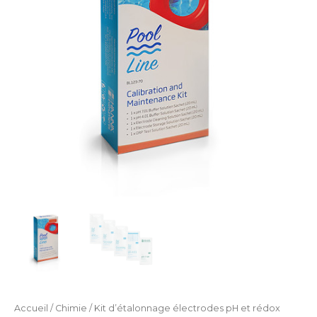
et
rédox
Accueil
/
Chimie
/ Kit d’étalonnage électrodes pH et rédox