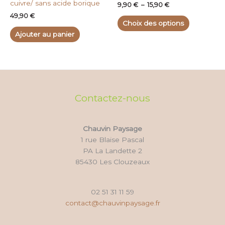
cuivre/ sans acide borique
9,90
€
–
15,90
€
page
49,90
€
du
Choix des options
produit
Ajouter au panier
Contactez-nous
Chauvin Paysage
1 rue Blaise Pascal
PA La Landette 2
85430 Les Clouzeaux
02 51 31 11 59
contact@chauvinpaysage.fr