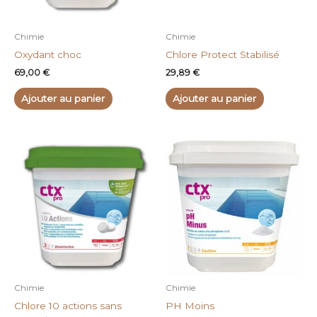
Chimie
Chimie
Oxydant choc
Chlore Protect Stabilisé
69,00
€
29,89
€
Ajouter au panier
Ajouter au panier
Plage
Ce
de
produit
prix :
a
9,90 €
à
plusieurs
15,90 €
variations.
Les
options
peuvent
être
choisies
Chimie
Chimie
sur
Chlore 10 actions sans
PH Moins
la