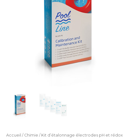
et
rédox
Accueil
/
Chimie
/ Kit d’étalonnage électrodes pH et rédox