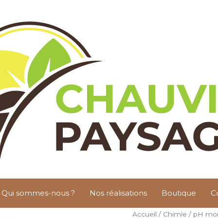
Qui sommes-nous ?
Nos réalisations
Boutique
C
quantité
Accueil
/
Chimie
/ pH moi