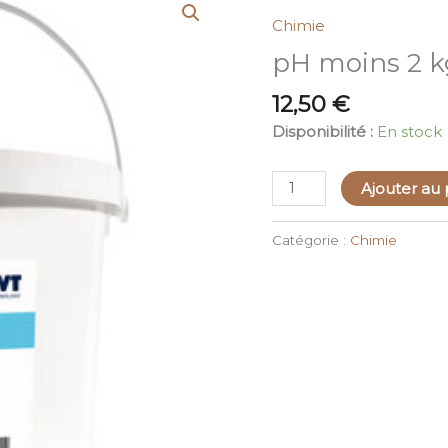
de
Chimie
pH
pH moins 2 k
moins
2
12,50
€
kg
Disponibilité :
En stock
Ajouter au 
Catégorie :
Chimie