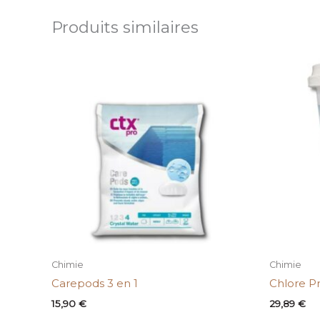
Produits similaires
Chimie
Chimie
Carepods 3 en 1
Chlore Pr
15,90
€
29,89
€