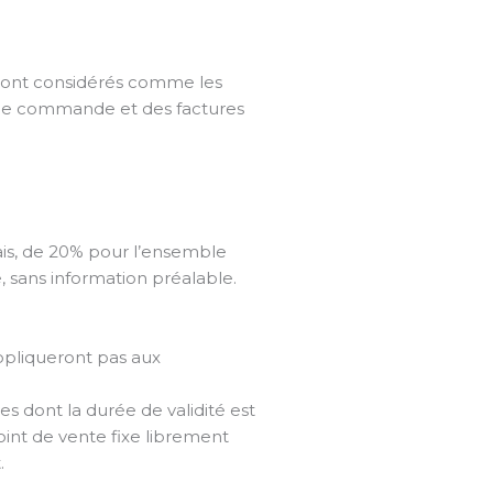
seront considérés comme les
 de commande et des factures
çais, de 20% pour l’ensemble
, sans information préalable.
appliqueront pas aux
les dont la durée de validité est
oint de vente fixe librement
.