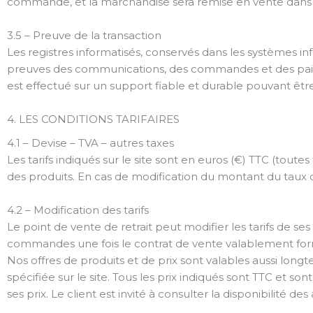
commande, et la marchandise sera remise en vente dans l
3.5 – Preuve de la transaction
Les registres informatisés, conservés dans les systèmes i
preuves des communications, des commandes et des paiem
est effectué sur un support fiable et durable pouvant être
4. LES CONDITIONS TARIFAIRES
4.1 – Devise – TVA – autres taxes
Les tarifs indiqués sur le site sont en euros (€) TTC (tout
des produits. En cas de modification du montant du taux de
4.2 – Modification des tarifs
Le point de vente de retrait peut modifier les tarifs de s
commandes une fois le contrat de vente valablement formé
Nos offres de produits et de prix sont valables aussi longte
spécifiée sur le site. Tous les prix indiqués sont TTC et 
ses prix. Le client est invité à consulter la disponibilité d