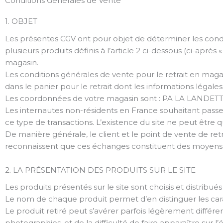
Conditions Générales de Vente
1. OBJET
Les présentes CGV ont pour objet de déterminer les condi
plusieurs produits définis à l’article 2 ci-dessous (ci-après 
magasin.
Les conditions générales de vente pour le retrait en mag
dans le panier pour le retrait dont les informations légales,
Les coordonnées de votre magasin sont : PA LA LAND
Les internautes non-résidents en France souhaitant passer co
ce type de transactions. L’existence du site ne peut être 
De manière générale, le client et le point de vente de ret
reconnaissent que ces échanges constituent des moyens
2. LA PRÉSENTATION DES PRODUITS SUR LE SITE
Les produits présentés sur le site sont choisis et distribués
Le nom de chaque produit permet d’en distinguer les carac
Le produit retiré peut s’avérer parfois légèrement différen
photographies, et de la difficulté de faire apparaître sur