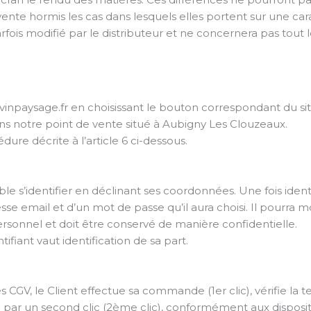
vente hormis les cas dans lesquels elles portent sur une car
rfois modifié par le distributeur et ne concernera pas tout 
npaysage.fr en choisissant le bouton correspondant du sit
s notre point de vente situé à Aubigny Les Clouzeaux.
dure décrite à l’article 6 ci-dessous.
le s’identifier en déclinant ses coordonnées. Une fois identif
se email et d’un mot de passe qu’il aura choisi. Il pourra m
personnel et doit être conservé de manière confidentielle.
ifiant vaut identification de sa part.
é les CGV, le Client effectue sa commande (1er clic), vérifie 
ar un second clic (2ème clic), conformément aux dispositio