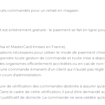
oduits commandés pour un retrait en magasin.
rnet est entièrement gratuite : le paiement se fait en ligne 
(Visa et MasterCard émises en France).
isations nécessaires pour utiliser le mode de paiement choisi 
uspendre toute gestion de commande et toute mise à dispos
 des organismes officiellement accrédités ou en cas de non
orer une commande émanant d’un client qui n’aurait pas ré
 cours d’administration.
re de vérification des commandes destinée à assurer qu’au
ns le cadre de cette vérification, il peut être demandé au 
n justificatif de domicile. La commande ne sera validée qu’a