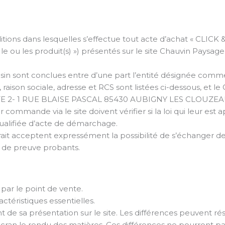
tions dans lesquelles s’effectue tout acte d’achat « CLICK
« le ou les produit(s) ») présentés sur le site Chauvin Paysage 
asin sont conclues entre d’une part l’entité désignée comme
 raison sociale, adresse et RCS sont listées ci-dessous, et le C
ETTE 2- 1 RUE BLAISE PASCAL 85430 AUBIGNY LES CLOUZE
mmande via le site doivent vérifier si la loi qui leur est ap
qualifiée d’acte de démarchage.
rait acceptent expressément la possibilité de s’échanger des
 de preuve probants.
 par le point de vente.
téristiques essentielles.
t de sa présentation sur le site. Les différences peuvent rés
 l’écran le rendu des matières. Ces différences ne pourront