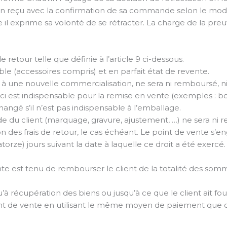
ation reçu avec la confirmation de sa commande selon le mod
il exprime sa volonté de se rétracter. La charge de la preu
 retour telle que définie à l’article 9 ci-dessous.
le (accessoires compris) et en parfait état de revente.
e à une nouvelle commercialisation, ne sera ni remboursé, n
ci est indispensable pour la remise en vente (exemples : bo
angé s’il n’est pas indispensable à l’emballage.
de du client (marquage, gravure, ajustement, …) ne sera ni 
ion des frais de retour, le cas échéant. Le point de vente s’
rze) jours suivant la date à laquelle ce droit a été exercé.
ente est tenu de rembourser le client de la totalité des som
à récupération des biens ou jusqu’à ce que le client ait fo
t de vente en utilisant le même moyen de paiement que celui