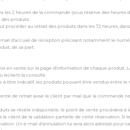
s les 2 heures de la commande (sous réserve des heures d’
 des produits.
t procéder au retrait des produits dans les 72 heures, dans le
 email d’accusé de réception précisant notamment le num
uit, de sa part.
es mis en vente sur la page d’information de chaque produit. L
ù leclient la consulte.
e à titre indicatif, les produits pouvant être vendus entre l
ente de retrait avise le client par mail que la commande ne
oduits se révèle indisponible, le point de vente procèdera à
e client de la validation partielle de cette réservation. Si le 
ation. Un e-mail d’annulation lui sera alors adressé pour lui