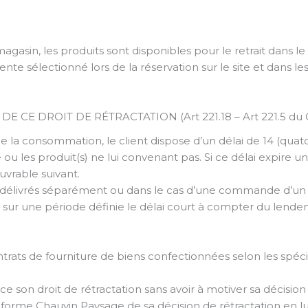
gasin, les produits sont disponibles pour le retrait dans le 
e vente sélectionné lors de la réservation sur le site et dans l
 CE DROIT DE RÉTRACTATION (Art 221.18 – Art 221.5 du 
 la consommation, le client dispose d’un délai de 14 (quato
 ou les produit(s) ne lui convenant pas. Si ce délai expire
uvrable suivant.
 délivrés séparément ou dans le cas d’une commande d’un
 sur une période définie le délai court à compter du lende
ontrats de fourniture de biens confectionnées selon les sp
rce son droit de rétractation sans avoir à motiver sa décision
 informe Chauvin Paysage de sa décision de rétractation en lui