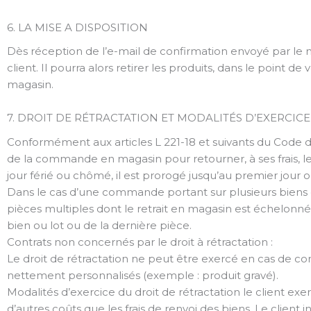
6. LA MISE A DISPOSITION
Dès réception de l’e-mail de confirmation envoyé par le ma
client. Il pourra alors retirer les produits, dans le point d
magasin.
7. DROIT DE RÉTRACTATION ET MODALITÉS D’EXERCICE DE
Conformément aux articles L 221-18 et suivants du Code de
de la commande en magasin pour retourner, à ses frais, le
jour férié ou chômé, il est prorogé jusqu’au premier jour o
Dans le cas d’une commande portant sur plusieurs biens
pièces multiples dont le retrait en magasin est échelonné
bien ou lot ou de la dernière pièce.
Contrats non concernés par le droit à rétractation :
Le droit de rétractation ne peut être exercé en cas de c
nettement personnalisés (exemple : produit gravé).
Modalités d’exercice du droit de rétractation le client exe
d’autres coûts que les frais de renvoi des biens. Le client