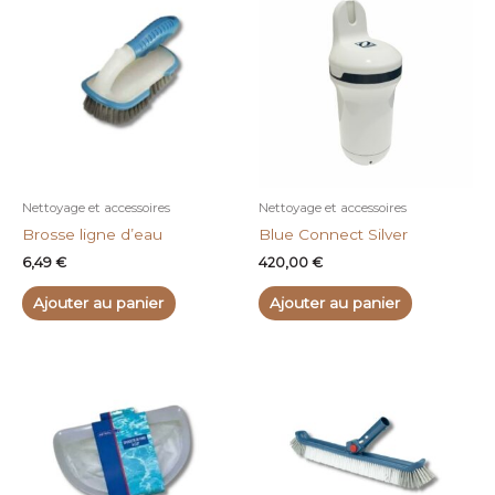
Nettoyage et accessoires
Nettoyage et accessoires
Brosse ligne d’eau
Blue Connect Silver
6,49
€
420,00
€
Ajouter au panier
Ajouter au panier
Plage
Plage
Ce
Ce
de
de
produit
produit
prix :
prix :
a
a
9,90 €
10,99 €
à
à
plusieurs
plusieurs
13,00 €
12,50 €
variations.
variations.