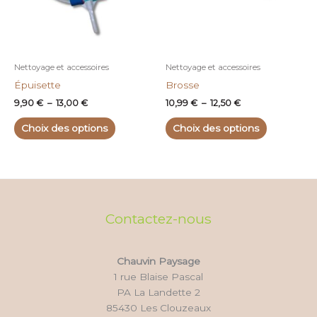
Les
Les
options
options
peuvent
peuvent
être
être
choisies
choisies
Nettoyage et accessoires
Nettoyage et accessoires
sur
sur
Épuisette
Brosse
la
la
9,90
€
–
13,00
€
10,99
€
–
12,50
€
page
page
du
du
Choix des options
Choix des options
produit
produit
Contactez-nous
Chauvin Paysage
1 rue Blaise Pascal
PA La Landette 2
85430 Les Clouzeaux